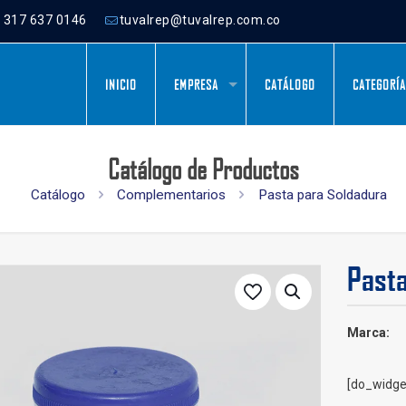
) 317 637 0146
tuvalrep@tuvalrep.com.co
INICIO
EMPRESA
CATÁLOGO
CATEGORÍ
Catálogo de Productos
Catálogo
Complementarios
Pasta para Soldadura
Pasta
Marca:
[do_widge