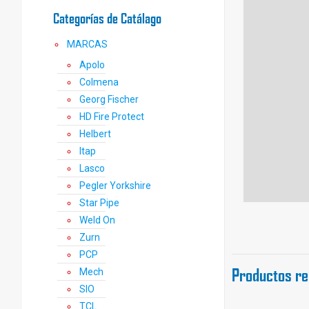
Categorías de Catálago
MARCAS
Apolo
Colmena
Georg Fischer
HD Fire Protect
Helbert
Itap
Lasco
Pegler Yorkshire
Star Pipe
Weld On
Zurn
PCP
Productos re
Mech
SIO
TCL