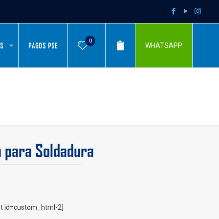
0
AS
PAGOS PSE
WHATSAPP
 para Soldadura
t id=custom_html-2]