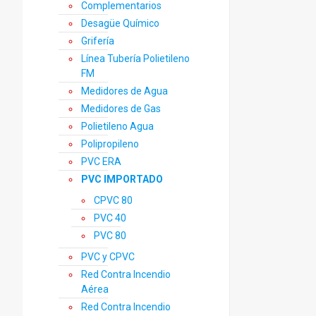
Complementarios
Desagüe Químico
Grifería
Línea Tubería Polietileno
FM
Medidores de Agua
Medidores de Gas
Polietileno Agua
Polipropileno
PVC ERA
PVC IMPORTADO
CPVC 80
PVC 40
PVC 80
PVC y CPVC
Red Contra Incendio
Aérea
Red Contra Incendio