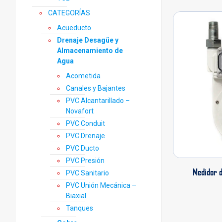
CATEGORÍAS
Acueducto
Drenaje Desagüe y
Almacenamiento de
Agua
Acometida
Canales y Bajantes
PVC Alcantarillado –
Novafort
PVC Conduit
PVC Drenaje
PVC Ducto
PVC Presión
Medidor d
PVC Sanitario
PVC Unión Mecánica –
Biaxial
Tanques