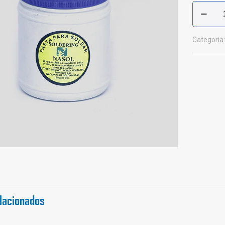
Pasta
para
Soldadur
cantidad
Categoría
lacionados