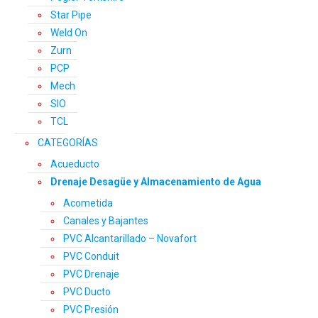
Star Pipe
Weld On
Zurn
PCP
Mech
SIO
TCL
CATEGORÍAS
Acueducto
Drenaje Desagüe y Almacenamiento de Agua
Acometida
Canales y Bajantes
PVC Alcantarillado – Novafort
PVC Conduit
PVC Drenaje
PVC Ducto
PVC Presión