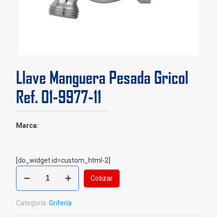
Llave Manguera Pesada Gricol
Ref. 01-9977-11
Marca:
[do_widget id=custom_html-2]
Llave
Cotizar
Manguera
Pesada
Gricol
Categoría:
Grifería
Ref.