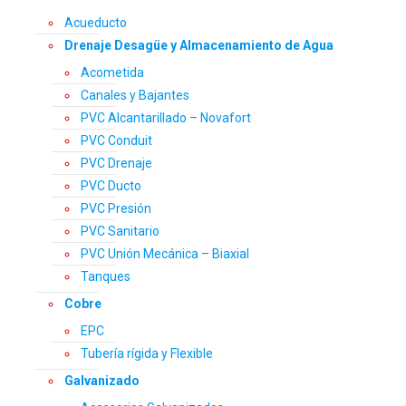
Acueducto
Drenaje Desagüe y Almacenamiento de Agua
Acometida
Canales y Bajantes
PVC Alcantarillado – Novafort
PVC Conduit
PVC Drenaje
PVC Ducto
PVC Presión
PVC Sanitario
PVC Unión Mecánica – Biaxial
Tanques
Cobre
EPC
Tubería rígida y Flexible
Galvanizado