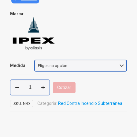
Marca:
Medida
Codo
Cotizar
X
90°
PVC
Categoría:
Red Contra Incendio Subterránea
SKU:
N/D
C-
900
cantidad