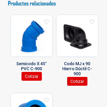
Productos relacionados
Semicodo X 45°
Codo MJ x 90
PVC C-900
Hierro Dúctil C-
900
Cotizar
Este
Cotizar
producto
Este
tiene
producto
múltiples
tiene
variantes.
múltiples
Las
variantes.