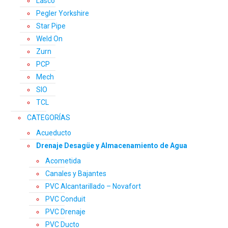
Lasco
Pegler Yorkshire
Star Pipe
Weld On
Zurn
PCP
Mech
SIO
TCL
CATEGORÍAS
Acueducto
Drenaje Desagüe y Almacenamiento de Agua
Acometida
Canales y Bajantes
PVC Alcantarillado – Novafort
PVC Conduit
PVC Drenaje
PVC Ducto