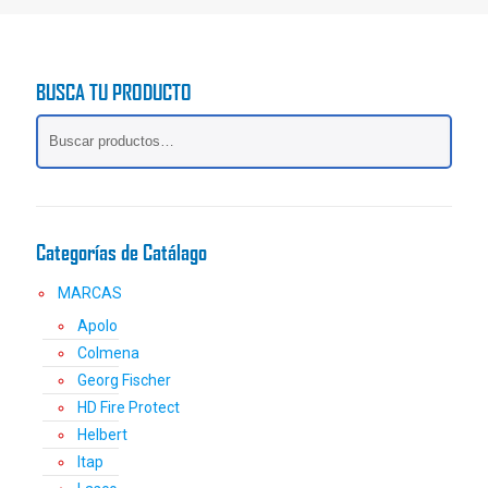
tiene
múltiples
variantes.
BUSCA TU PRODUCTO
Las
opciones
se
pueden
elegir
en
la
Categorías de Catálago
página
de
MARCAS
producto
Apolo
Colmena
Georg Fischer
HD Fire Protect
Helbert
Itap