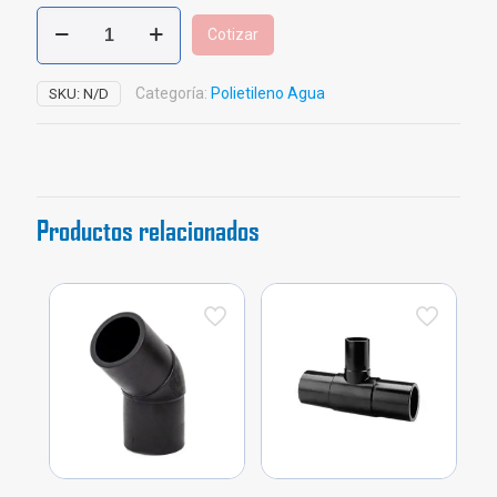
Codo
Cotizar
Polietileno
Agua
PE
Categoría:
Polietileno Agua
SKU:
N/D
100
cantidad
Productos relacionados