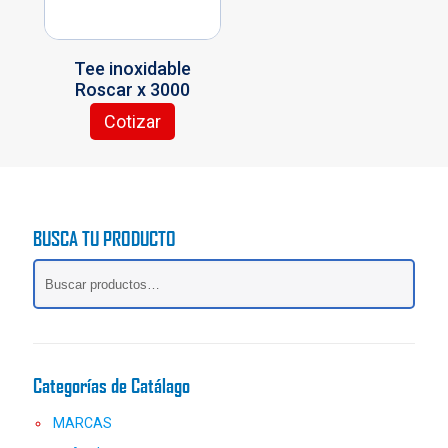
en
elegir
la
en
página
la
Tee inoxidable
de
página
Roscar x 3000
producto
de
producto
Cotizar
Este
producto
tiene
múltiples
variantes.
BUSCA TU PRODUCTO
Las
opciones
se
pueden
elegir
en
la
Categorías de Catálago
página
de
MARCAS
producto