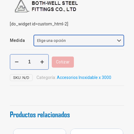
[do_widget id=custom_html-2]
Medida
Codo
Cotizar
Inoxidable
Roscar
x
Categoría:
Accesorios Inoxidable x 3000
SKU:
N/D
3000
cantidad
Productos relacionados