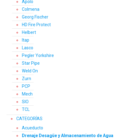
Apolo
Colmena
Georg Fischer
HD Fire Protect
Helbert
Itap
Lasco
Pegler Yorkshire
Star Pipe
Weld On
Zurn
PCP
Mech
SIO
TCL
CATEGORÍAS
Acueducto
Drenaje Desagüe y Almacenamiento de Agua