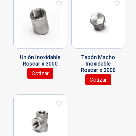
Unión Inoxidable
Tapón Macho
Roscar x 3000
Inoxidable
Roscar x 3000
Cotizar
Este
Cotizar
producto
Este
tiene
producto
múltiples
tiene
variantes.
múltiples
Las
variantes.
opciones
Las
se
opciones
pueden
se
elegir
pueden