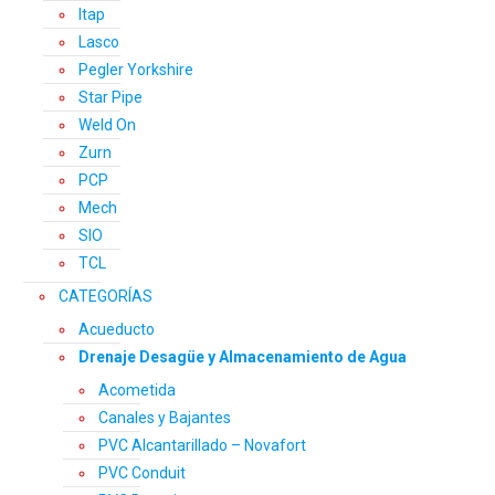
Itap
Lasco
Pegler Yorkshire
Star Pipe
Weld On
Zurn
PCP
Mech
SIO
TCL
CATEGORÍAS
Acueducto
Drenaje Desagüe y Almacenamiento de Agua
Acometida
Canales y Bajantes
PVC Alcantarillado – Novafort
PVC Conduit