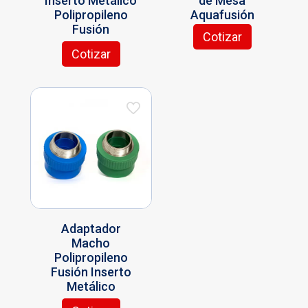
Inserto Metálico
de Mesa
Polipropileno
Aquafusión
Fusión
Cotizar
Cotizar
Este
producto
tiene
múltiples
variantes.
Las
opciones
se
pueden
elegir
en
la
Adaptador
página
Macho
de
Polipropileno
producto
Fusión Inserto
Metálico