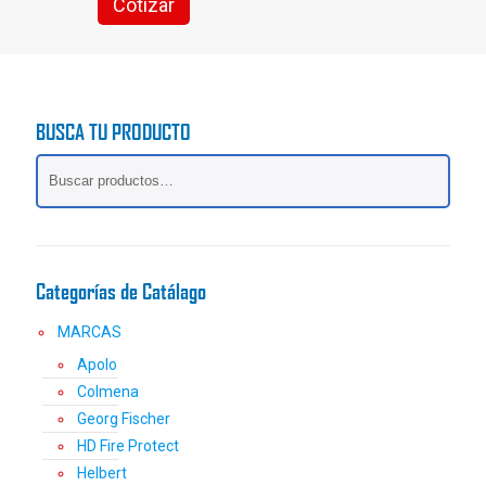
Cotizar
Este
producto
tiene
múltiples
variantes.
BUSCA TU PRODUCTO
Las
opciones
se
pueden
elegir
en
la
Categorías de Catálago
página
de
MARCAS
producto
Apolo
Colmena
Georg Fischer
HD Fire Protect
Helbert