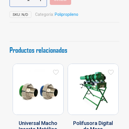
Esquinero
Polipropileno
Fusión
Categoría:
Polipropileno
SKU:
N/D
cantidad
Productos relacionados
Universal Macho
Polifusora Digital