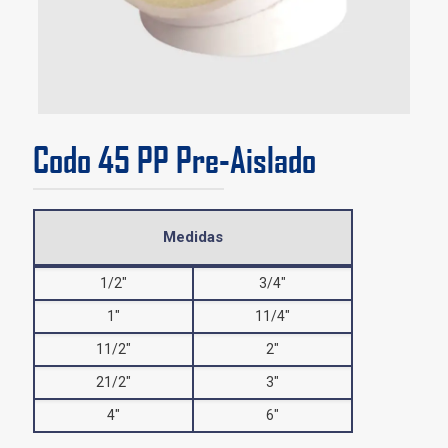
Codo 45 PP Pre-Aislado
Medidas
1/2″
3/4″
1″
11/4″
11/2″
2″
21/2″
3″
4″
6″