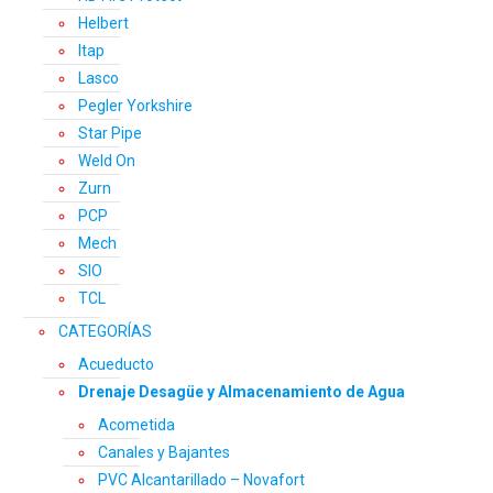
Helbert
Itap
Lasco
Pegler Yorkshire
Star Pipe
Weld On
Zurn
PCP
Mech
SIO
TCL
CATEGORÍAS
Acueducto
Drenaje Desagüe y Almacenamiento de Agua
Acometida
Canales y Bajantes
PVC Alcantarillado – Novafort