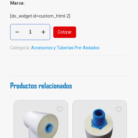
Marca:
[do_widget id=custom_html-2]
Codo
Cotizar
45
PP
Pre-
Categoría:
Accesorios y Tuberías Pre-Aislados
Aislado
cantidad
Productos relacionados