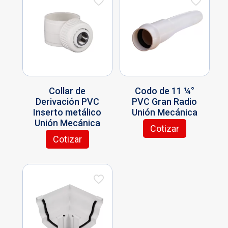
Collar de
Codo de 11 ¼°
Derivación PVC
PVC Gran Radio
Inserto metálico
Unión Mecánica
Unión Mecánica
Cotizar
Este
Cotizar
Este
producto
producto
tiene
tiene
múltiples
múltiples
variantes.
variantes.
Las
Las
opciones
opciones
se
se
pueden