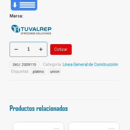
Marca:
Cinta
Cotizar
Teflón
para
Acueducto
Categoría:
Línea General de Construcción
SKU:
2009110
/
Etiquetas:
platino
union
50m
cantidad
Productos relacionados