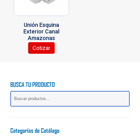
pueden
elegir
elegir
en
en
la
la
página
Unión Esquina
página
de
Exterior Canal
de
producto
Amazonas
producto
Cotizar
BUSCA TU PRODUCTO
Categorías de Catálago