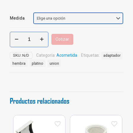
Medida
Adaptador
Cotizar
Hembra
PF
+
Categoría:
Acometida
Etiquetas:
SKU:
N/D
adaptador
UAD
hembra
platino
union
Pavco
cantidad
Productos relacionados