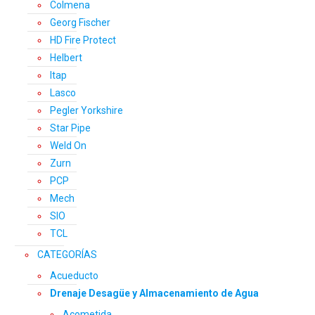
Colmena
Georg Fischer
HD Fire Protect
Helbert
Itap
Lasco
Pegler Yorkshire
Star Pipe
Weld On
Zurn
PCP
Mech
SIO
TCL
CATEGORÍAS
Acueducto
Drenaje Desagüe y Almacenamiento de Agua
Acometida