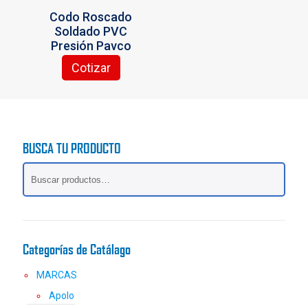
la
Codo Roscado
página
Soldado PVC
de
Presión Pavco
producto
Cotizar
BUSCA TU PRODUCTO
Categorías de Catálago
MARCAS
Apolo