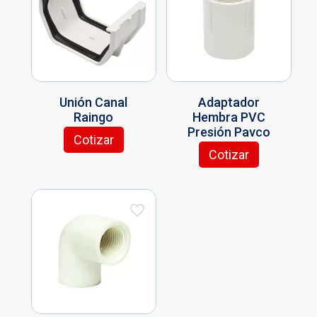
Unión Canal
Adaptador
Raingo
Hembra PVC
Presión Pavco
Cotizar
Cotizar
Este
producto
tiene
múltiples
variantes.
Las
opciones
se
pueden
elegir
en