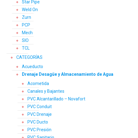
Star Pipe
Weld On
Zurn
PCP
Mech
SIO
TCL
CATEGORÍAS
Acueducto
Drenaje Desagüe y Almacenamiento de Agua
Acometida
Canales y Bajantes
PVC Alcantarillado – Novafort
PVC Conduit
PVC Drenaje
PVC Ducto
PVC Presión
PVC Sanitario