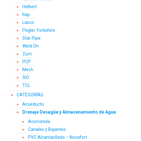
Helbert
Itap
Lasco
Pegler Yorkshire
Star Pipe
Weld On
Zurn
PCP
Mech
SIO
TCL
CATEGORÍAS
Acueducto
Drenaje Desagüe y Almacenamiento de Agua
Acometida
Canales y Bajantes
PVC Alcantarillado – Novafort