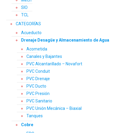
Mech
SIO
TCL
CATEGORÍAS
Acueducto
Drenaje Desagüe y Almacenamiento de Agua
Acometida
Canales y Bajantes
PVC Alcantarillado – Novafort
PVC Conduit
PVC Drenaje
PVC Ducto
PVC Presión
PVC Sanitario
PVC Unión Mecánica – Biaxial
Tanques
Cobre