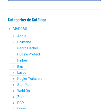
elegir
en
la
página
Categorías de Catálago
de
producto
MARCAS
Apolo
Colmena
Georg Fischer
HD Fire Protect
Helbert
Itap
Lasco
Pegler Yorkshire
Star Pipe
Weld On
Zurn
PCP