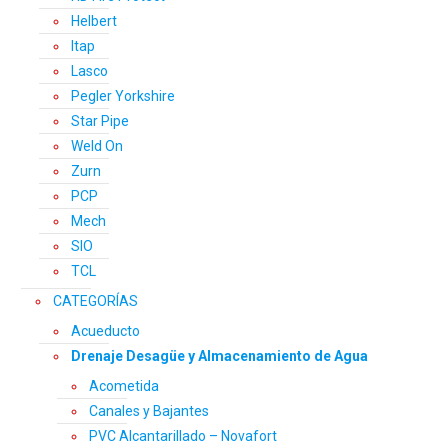
Helbert
Itap
Lasco
Pegler Yorkshire
Star Pipe
Weld On
Zurn
PCP
Mech
SIO
TCL
CATEGORÍAS
Acueducto
Drenaje Desagüe y Almacenamiento de Agua
Acometida
Canales y Bajantes
PVC Alcantarillado – Novafort