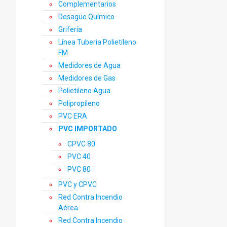
Complementarios
Desagüe Químico
Grifería
Línea Tubería Polietileno
FM
Medidores de Agua
Medidores de Gas
Polietileno Agua
Polipropileno
PVC ERA
PVC IMPORTADO
CPVC 80
PVC 40
PVC 80
PVC y CPVC
Red Contra Incendio
Aérea
Red Contra Incendio