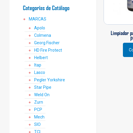
Categorías de Catálago
MARCAS
Apolo
Limpiador p
Colmena
P
Georg Fischer
Co
HD Fire Protect
Este
Helbert
prod
tiene
Itap
múlti
Lasco
varia
Pegler Yorkshire
Las
Star Pipe
opci
Weld On
se
Zurn
pued
elegi
PCP
en
Mech
la
SIO
pági
TCL