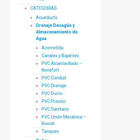
de
prod
CATEGORÍAS
Acueducto
Drenaje Desagüe y
Almacenamiento de
Agua
Acometida
Canales y Bajantes
PVC Alcantarillado –
Novafort
PVC Conduit
PVC Drenaje
PVC Ducto
PVC Presión
PVC Sanitario
PVC Unión Mecánica –
Biaxial
Tanques