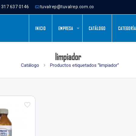
) 317 637 0146
tuvalrep@tuvalrep.com.co
INICIO
EMPRESA
CATÁLOGO
CATEGORÍ
limpiador
Catálogo
Productos etiquetados “limpiador”