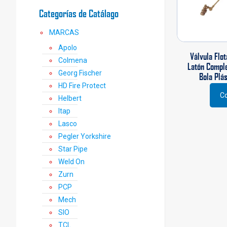
Categorías de Catálago
MARCAS
Apolo
Válvula Flot
Colmena
Latón Comple
Georg Fischer
Bola Plás
HD Fire Protect
Co
Helbert
Itap
Lasco
Pegler Yorkshire
Star Pipe
Weld On
Zurn
PCP
Mech
SIO
TCL