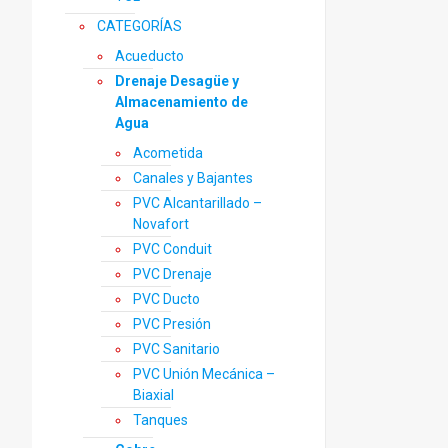
CATEGORÍAS
Acueducto
Drenaje Desagüe y
Almacenamiento de
Agua
Acometida
Canales y Bajantes
PVC Alcantarillado –
Novafort
PVC Conduit
PVC Drenaje
PVC Ducto
PVC Presión
PVC Sanitario
PVC Unión Mecánica –
Biaxial
Tanques