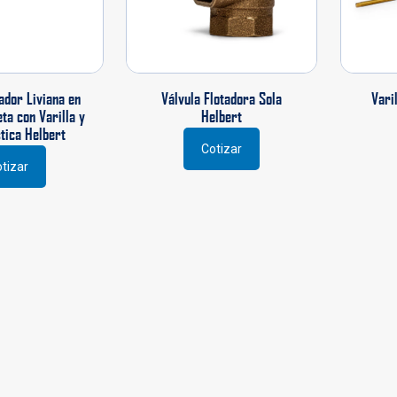
ador Liviana en
Válvula Flotadora Sola
Vari
ta con Varilla y
Helbert
tica Helbert
Cotizar
Este
tizar
producto
tiene
múltiples
variantes.
Las
opciones
se
pueden
elegir
en
la
página