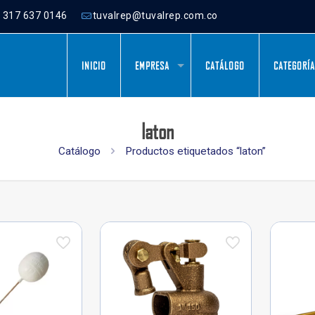
) 317 637 0146
tuvalrep@tuvalrep.com.co
INICIO
EMPRESA
CATÁLOGO
CATEGORÍ
laton
Catálogo
Productos etiquetados “laton”