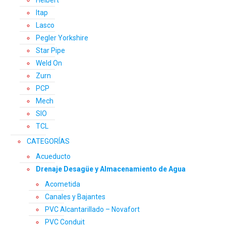
Helbert
Itap
Lasco
Pegler Yorkshire
Star Pipe
Weld On
Zurn
PCP
Mech
SIO
TCL
CATEGORÍAS
Acueducto
Drenaje Desagüe y Almacenamiento de Agua
Acometida
Canales y Bajantes
PVC Alcantarillado – Novafort
PVC Conduit