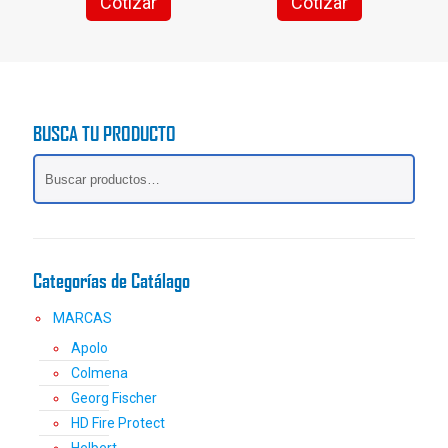
Cotizar
Cotizar
Este
Este
producto
producto
tiene
tiene
múltiples
múltiples
variantes.
variantes.
Las
Las
BUSCA TU PRODUCTO
opciones
opciones
se
se
pueden
pueden
elegir
elegir
en
en
la
la
página
página
Categorías de Catálago
de
de
producto
producto
MARCAS
Apolo
Colmena
Georg Fischer
HD Fire Protect