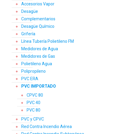
Accesorios Vapor
Desagüe
Complementarios
Desagüe Químico
Grifería
Línea Tubería Polietileno FM
Medidores de Agua
Medidores de Gas
Polietileno Agua
Polipropileno
PVC ERA
PVC IMPORTADO
CPVC 80
PVC 40
PVC 80
PVC y CPVC
Red Contra Incendio Aérea
Red Contra Incendio Subterránea