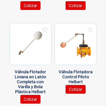
Cotizar
Cotizar
Este
Este
producto
producto
tiene
tiene
múltiples
múltiples
variantes.
variantes.
Las
Las
opciones
opciones
se
se
pueden
pueden
elegir
elegir
en
en
la
la
página
página
Válvula Flotador
Válvula Flotadora
de
de
Liviana en Latón
Control Piloto
producto
producto
Completa con
Helbert
Varilla y Bola
Cotizar
Plástica Helbert
Este
producto
Cotizar
tiene