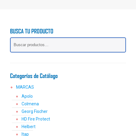
múltiples
variantes.
Las
opciones
se
BUSCA TU PRODUCTO
pueden
elegir
en
la
página
de
producto
Categorías de Catálago
MARCAS
Apolo
Colmena
Georg Fischer
HD Fire Protect
Helbert
Itap