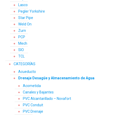
Lasco
Pegler Yorkshire
Star Pipe
Weld On
Zurn
PCP
Mech
SIO
TCL
CATEGORÍAS
Acueducto
Drenaje Desagüe y Almacenamiento de Agua
Acometida
Canales y Bajantes
PVC Alcantarillado – Novafort
PVC Conduit
PVC Drenaje