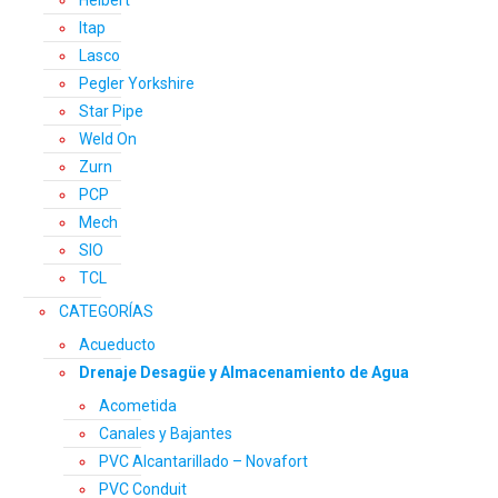
Helbert
Itap
Lasco
Pegler Yorkshire
Star Pipe
Weld On
Zurn
PCP
Mech
SIO
TCL
CATEGORÍAS
Acueducto
Drenaje Desagüe y Almacenamiento de Agua
Acometida
Canales y Bajantes
PVC Alcantarillado – Novafort
PVC Conduit