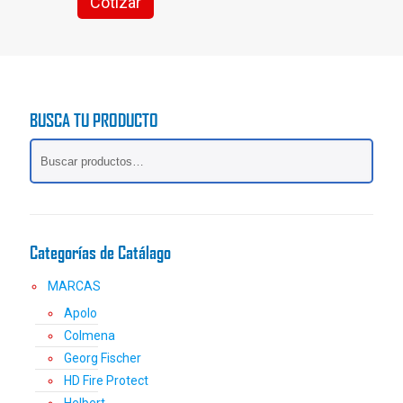
Cotizar
Este
producto
tiene
múltiples
variantes.
Las
BUSCA TU PRODUCTO
opciones
se
pueden
elegir
en
la
página
Categorías de Catálago
de
producto
MARCAS
Apolo
Colmena
Georg Fischer
HD Fire Protect