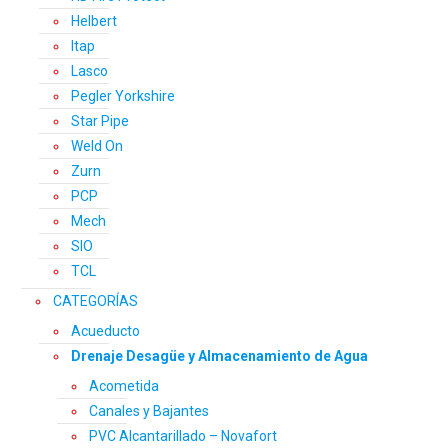
Helbert
Itap
Lasco
Pegler Yorkshire
Star Pipe
Weld On
Zurn
PCP
Mech
SIO
TCL
CATEGORÍAS
Acueducto
Drenaje Desagüe y Almacenamiento de Agua
Acometida
Canales y Bajantes
PVC Alcantarillado – Novafort