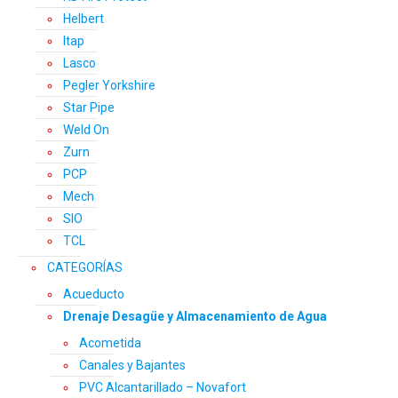
Helbert
Itap
Lasco
Pegler Yorkshire
Star Pipe
Weld On
Zurn
PCP
Mech
SIO
TCL
CATEGORÍAS
Acueducto
Drenaje Desagüe y Almacenamiento de Agua
Acometida
Canales y Bajantes
PVC Alcantarillado – Novafort