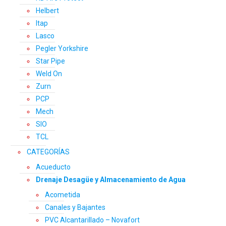
Helbert
Itap
Lasco
Pegler Yorkshire
Star Pipe
Weld On
Zurn
PCP
Mech
SIO
TCL
CATEGORÍAS
Acueducto
Drenaje Desagüe y Almacenamiento de Agua
Acometida
Canales y Bajantes
PVC Alcantarillado – Novafort