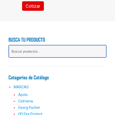
Cotizar
Este
producto
tiene
múltiples
variantes.
Las
BUSCA TU PRODUCTO
opciones
se
pueden
elegir
en
la
página
Categorías de Catálago
de
producto
MARCAS
Apolo
Colmena
Georg Fischer
HD Fire Protect