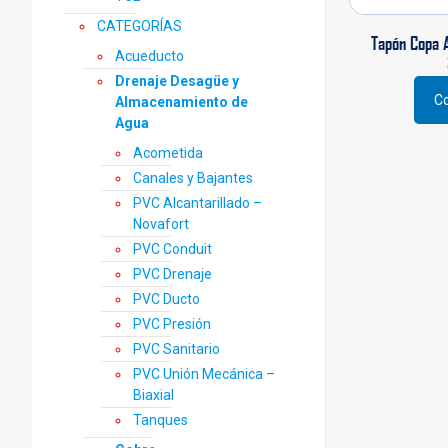
prod
CATEGORÍAS
Tapón Copa A
Acueducto
Drenaje Desagüe y
Co
Almacenamiento de
Este
Agua
prod
tiene
Acometida
múlti
Canales y Bajantes
varia
PVC Alcantarillado –
Las
Novafort
opci
PVC Conduit
se
PVC Drenaje
pued
elegi
PVC Ducto
en
PVC Presión
la
PVC Sanitario
pági
PVC Unión Mecánica –
de
Biaxial
prod
Tanques