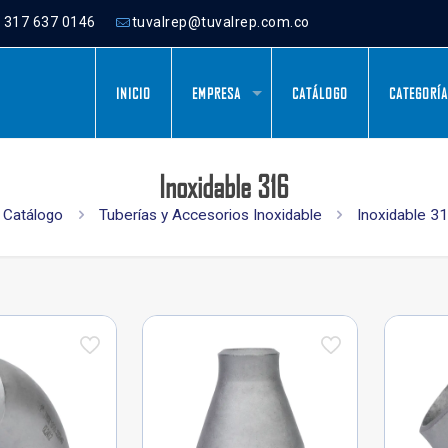
) 317 637 0146
tuvalrep@tuvalrep.com.co
INICIO
EMPRESA
CATÁLOGO
CATEGORÍ
Inoxidable 316
Catálogo
Tuberías y Accesorios Inoxidable
Inoxidable 3