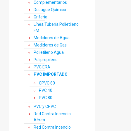
Complementarios
Desagüe Químico
Grifería
Línea Tubería Polietileno
FM
Medidores de Agua
Medidores de Gas
Polietileno Agua
Polipropileno
PVC ERA
PVC IMPORTADO
CPVC 80
PVC 40
PVC 80
PVC y CPVC
Red Contra Incendio
Aérea
Red Contra Incendio