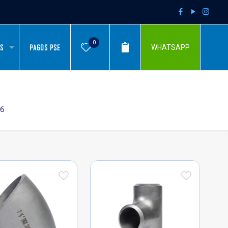
0
AS
PAGOS PSE
WHATSAPP
16