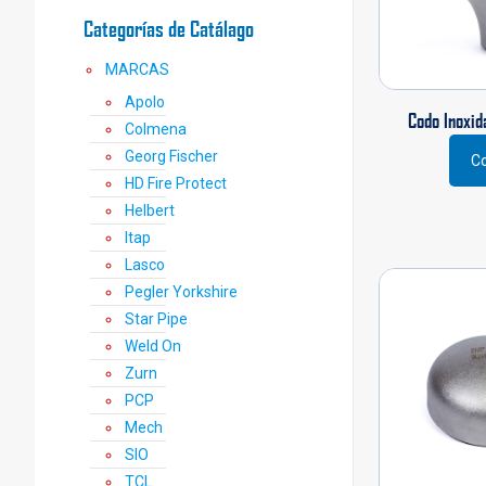
Categorías de Catálago
MARCAS
Apolo
Codo Inoxid
Colmena
Georg Fischer
Co
Este
HD Fire Protect
prod
Helbert
tiene
Itap
múlti
varia
Lasco
Las
Pegler Yorkshire
opci
Star Pipe
se
Weld On
pued
Zurn
elegi
en
PCP
la
Mech
pági
SIO
de
TCL