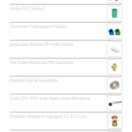
Unión PVC Conduit
Semicodo Polipropileno Fusión
Adaptador Macho PF + UAD Pavco
Tee Doble Reducida PVC Sanitaria
Flanche Roscar Inoxidable
Codo 22½° PVC Gran Radio Unión Mecánica
Rociador Montante (Upright) TY 313 Tyco