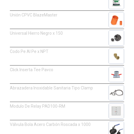
Unión CPVC BlazeMaster
Universal Hierro Negro x 150
Codo Pe Al Pe x NPT
Click Inserta Tee Pavco
Abrazadera Inoxidable Sanitaria Tipo Clamp
Modulo De Relay PAD100-RM
Válvula Bola Acero Carbón Roscada x 1000