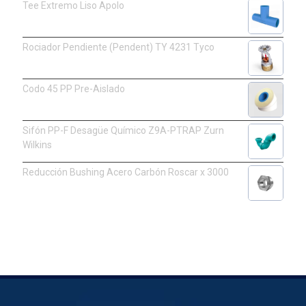
Tee Extremo Liso Apolo
Rociador Pendiente (Pendent) TY 4231 Tyco
Codo 45 PP Pre-Aislado
Sifón PP-F Desagüe Químico Z9A-PTRAP Zurn
Wilkins
Reducción Bushing Acero Carbón Roscar x 3000