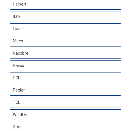
Helbert
Itap
Lasco
Mech
Nacobre
Pavco
PCP
Pegler
TCL
WeldOn
Zurn