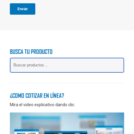
p
e
r
p
o
r
d
o
u
d
c
u
t
c
o
t
BUSCA TU PRODUCTO
o
¿COMO COTIZAR EN LÍNEA?
Mira el video explicativo dando clic.