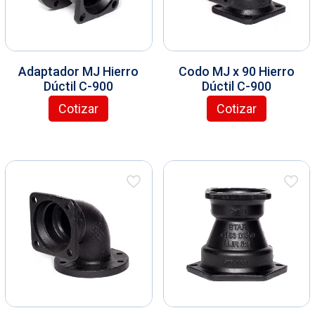
Adaptador MJ Hierro
Codo MJ x 90 Hierro
Dúctil C-900
Dúctil C-900
Cotizar
Cotizar
E
E
s
s
t
t
e
e
p
p
r
r
o
o
d
d
u
u
c
c
t
t
o
o
t
t
i
i