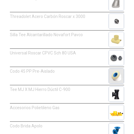
Threadolet Acero Carbón Roscar x 3000
Silla Tee Alcantarillado Novafort Pavco
Universal Roscar CPVC Sch 80 USA
Codo 45 PP Pre-Aislado
Tee MJ X MJ Hierro Dúctil C-900
Accesorios Polietileno Gas
Codo Brida Apolo