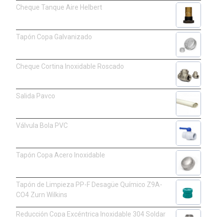
Cheque Tanque Aire Helbert
Tapón Copa Galvanizado
Cheque Cortina Inoxidable Roscado
Salida Pavco
Válvula Bola PVC
Tapón Copa Acero Inoxidable
Tapón de Limpieza PP-F Desagüe Químico Z9A-
CO4 Zurn Wilkins
Reducción Copa Excéntrica Inoxidable 304 Soldar